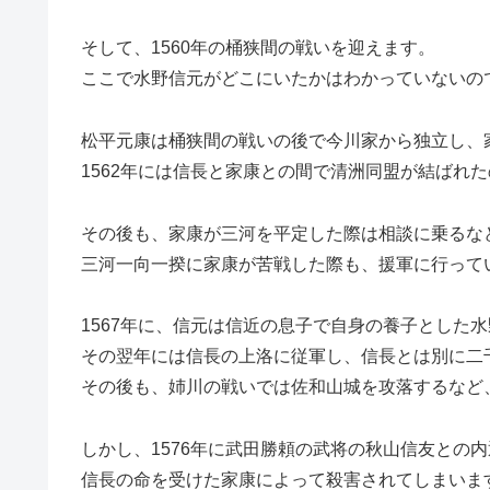
そして、1560年の桶狭間の戦いを迎えます。
ここで水野信元がどこにいたかはわかっていないの
松平元康は桶狭間の戦いの後で今川家から独立し、
1562年には信長と家康との間で清洲同盟が結ばれ
その後も、家康が三河を平定した際は相談に乗るな
三河一向一揆に家康が苦戦した際も、援軍に行って
1567年に、信元は信近の息子で自身の養子とした
その翌年には信長の上洛に従軍し、信長とは別に二
その後も、姉川の戦いでは佐和山城を攻落するなど
しかし、1576年に武田勝頼の武将の秋山信友との
信長の命を受けた家康によって殺害されてしまいま