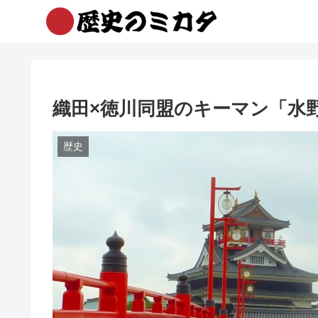
織田×徳川同盟のキーマン「水
歴史