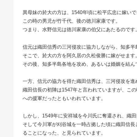
異母妹の於大の方は、1540年頃に松平広忠に嫁いで
この時の男児が竹千代、後の徳川家康です。
つまり、水野信元は徳川家康の伯父にあたるのです
信元は織田信秀の三河侵攻に協力しながら、知多半
そこで、於大の方を阿久居の久松俊勝に嫁がせます
その後、知多半島各地を攻め、あるいは婚姻を結ん
一方、信元の協力を得た織田信秀は、三河侵攻を進
織田信長の初陣は1547年と言われていますが、こ
への援軍だったともいわれています。
しかし、1549年に安祥城を今川氏に奪還され、織
そして今川軍が刈谷城を一時占拠した頃に織田信長
ることになった、と見られています。