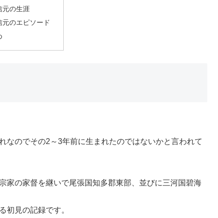
信元の生涯
信元のエピソード
め
。
まれなのでその2～3年前に生まれたのではないかと言われて
野宗家の家督を継いで尾張国知多郡東部、並びに三河国碧海
きる初見の記録です。