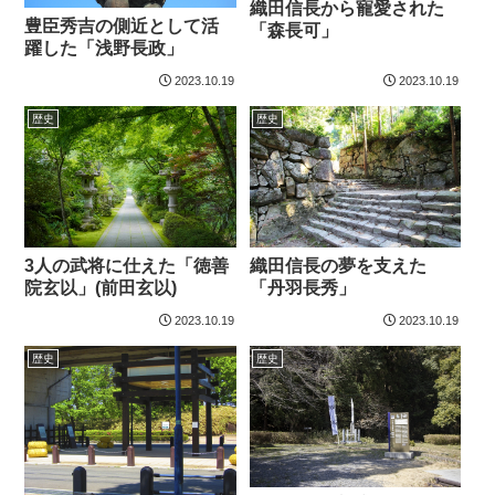
織田信長から寵愛された
豊臣秀吉の側近として活
「森長可」
躍した「浅野長政」
2023.10.19
2023.10.19
歴史
歴史
3人の武将に仕えた「徳善
織田信長の夢を支えた
院玄以」(前田玄以)
「丹羽長秀」
2023.10.19
2023.10.19
歴史
歴史