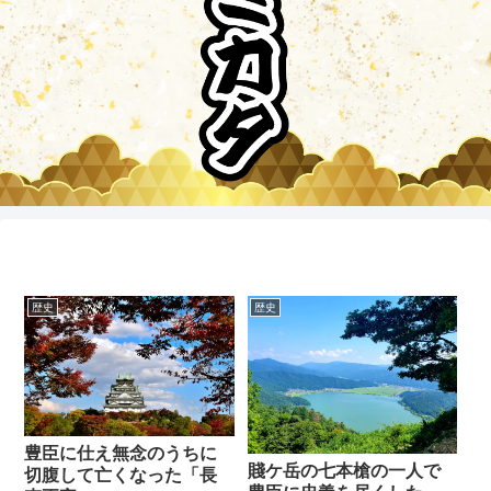
歴史
歴史
豊臣に仕え無念のうちに
賤ケ岳の七本槍の一人で
切腹して亡くなった「長