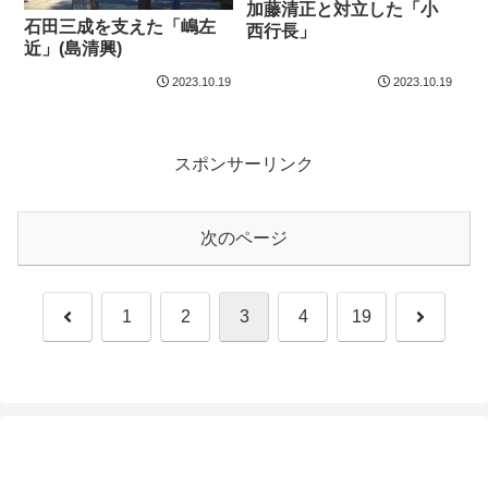
加藤清正と対立した「小
石田三成を支えた「嶋左
西行長」
近」(島清興)
2023.10.19
2023.10.19
スポンサーリンク
次のページ
前
次
1
2
3
4
19
へ
へ