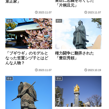
豊臣に忠義を尽くした
束正家」
「片桐且元」
2023.11.07
2023.11.07
歴史
歴史
「ブギウギ」のモデルと
権力闘争に翻弄された
なった笠置シヅ子とはど
「豊臣秀頼」
んな人物？
2023.11.07
2023.10.19
歴史
歴史