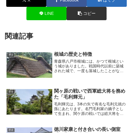
LINE
コピー
関連記事
根城の歴史と特徴
歴史
青森県八戸市根城には、かつて根城とい
う城がありました。戦国時代以前に築城
された城で、一度も落城したことがない
名城と言われています。当時の主殿や工
房などが復元されていて、当時の様子を
窺い知ることができます。根城は、どの
ような時代を過ごしていた...
関ヶ原の戦いで西軍総大将を務め
歴史
た「毛利輝元」
毛利輝元は、3本の矢で有名な毛利元就の
孫にあたります。名門毛利家の嫡子とし
て生まれ、関ケ原の戦いでは総大将を務
めていたもののあまり目立たないといわ
れている毛利輝元は、どのような人物だ
ったのでしょうか？毛利輝元の生涯に何
徳川家康と付き合いの長い側室
歴史
があったのか、紹介して...