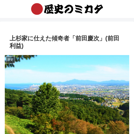
上杉家に仕えた傾奇者「前田慶次」(前田
利益)
歴史