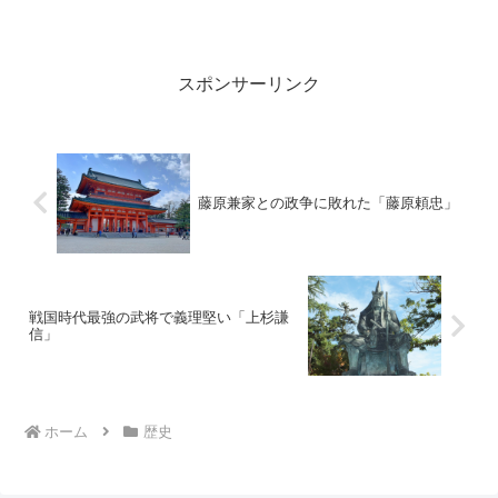
すが、どうして徳川家康につく選択をし
たのでしょうか?また、豊臣秀吉に仕えて
いた時、どのような活躍をしたのでしょ
うか?今回は、加藤清...
スポンサーリンク
藤原兼家との政争に敗れた「藤原頼忠」
戦国時代最強の武将で義理堅い「上杉謙
信」
ホーム
歴史