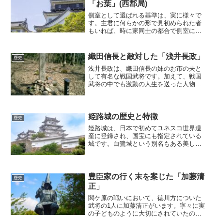
「お葉」(西郡局)
側室として選ばれる基準は、実に様々で
す。主君に何らかの形で見初められた者
もいれば、時に家同士の都合で側室にな
った者も珍しくありません。お葉の場合
は、どのような経緯で側室になったので
しょうか?今回は、お葉の生涯とエピソー
織田信長と敵対した「浅井長政」
歴史
ドについてご紹介します...
浅井長政は、織田信長の妹のお市の夫と
して有名な戦国武将です。加えて、戦国
武将の中でも激動の人生を送った人物
で、数々のエピソードからファンも多い
です。織田信長との同盟が、まさに波乱
の人生の幕開けと言っても過言ではあり
ません。今回は、浅井長政の...
姫路城の歴史と特徴
歴史
姫路城は、日本で初めてユネスコ世界遺
産に登録され、国宝にも指定されている
城です。白鷺城という別名もある美しい
城であり、400年以上の歴史があります。
姫路城は、どのような城なのでしょう
か？また、どんな特徴を持っているので
しょうか？姫路城の歴史...
豊臣家の行く末を案じた「加藤清
歴史
正」
関ケ原の戦いにおいて、徳川方についた
武将の1人に加藤清正がいます。寧々に実
の子どものように大切にされていたので