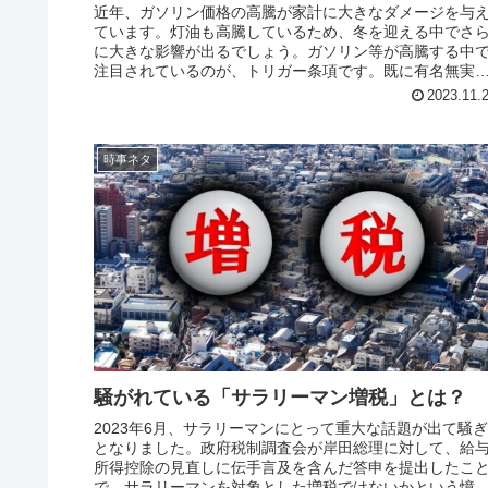
近年、ガソリン価格の高騰が家計に大きなダメージを与
ています。灯油も高騰しているため、冬を迎える中でさ
に大きな影響が出るでしょう。ガソリン等が高騰する中
注目されているのが、トリガー条項です。既に有名無実
なりつつあるトリガー条項とは何な...
2023.11.
時事ネタ
騒がれている「サラリーマン増税」とは？
2023年6月、サラリーマンにとって重大な話題が出て騒ぎ
となりました。政府税制調査会が岸田総理に対して、給
所得控除の見直しに伝手言及を含んだ答申を提出したこ
で、サラリーマンを対象とした増税ではないかという憶