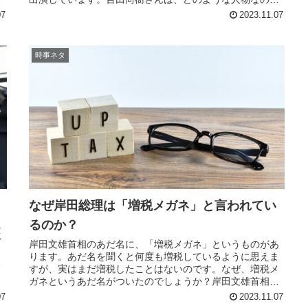
しょうか？百田尚樹さんの来歴につ...
07
2023.11.07
時事ネタ
なぜ岸田総理は「増税メガネ」と言われてい
るのか？
に
導
岸田文雄首相のあだ名に、「増税メガネ」というものがあ
っ
ります。あだ名を聞くと何度も増税しているように思えま
少
すが、実はまだ増税したことはないのです。なぜ、増税メ
ガネというあだ名がついたのでしょうか？岸田文雄首相が
増税メガネと言われる理由について...
07
2023.11.07