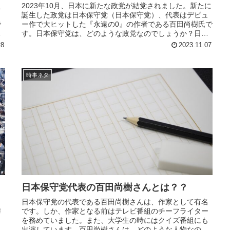
え
2023年10月、日本に新たな政党が結党されました。新たに
ら
誕生した政党は日本保守党（日本保守党）、代表はデビュ
で
ー作で大ヒットした『永遠の0』の作者である百田尚樹氏で
と
す。日本保守党は、どのような政党なのでしょうか？日本
保守党の内容や結党の経緯...
28
2023.11.07
時事ネタ
日本保守党代表の百田尚樹さんとは？？
日本保守党の代表である百田尚樹さんは、作家として有名
与
です。しか、作家となる前はテレビ番組のチーフライター
と
を務めていました。また、大学生の時にはクイズ番組にも
測
出演しています。百田尚樹さんは、どのような人物なので