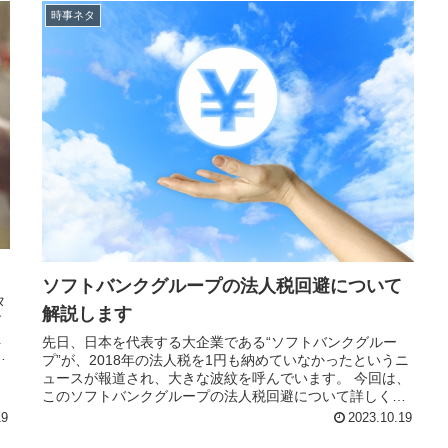
時事ネタ
ソフトバンクグループの法人税回避について
タ
解説します
す
え
先日、日本を代表する大企業である“ソフトバンクグルー
な
プ”が、2018年の法人税を1円も納めていなかったというニ
ュースが報道され、大きな波紋を呼んでいます。 今回は、
このソフトバンクグループの法人税回避について詳しく解
説しますので、全容を知り...
19
2023.10.19